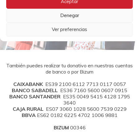
Aceptar
Ayúdanos a estar donde más nos necesitan.
Denegar
Ver preferencias
HAZTE VOLUNTARIO
HAZTE SOCIO
También puedes realizar tu donativo en nuestras cuentas
de banco o por Bizum
CAIXABANK
ES39 2100 6112 7713 0117 0057
BANCO SABADELL
ES36 7160 5600 0607 0915
BANCO SANTANDER
ES35 0049 5415 4128 1795
3640
CAJA RURAL
ES07 3060 1028 5600 7539 0229
BBVA
ES62 0182 6225 4702 1006 9881
BIZUM
00346