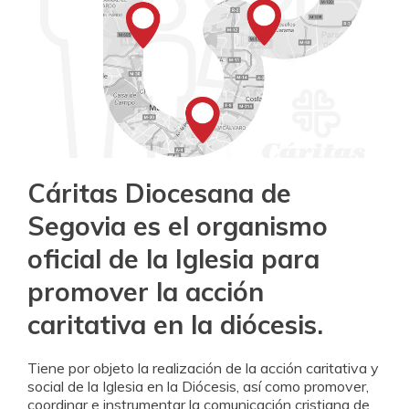
DONA
HAZTE VOLUNTARIO
CAMPAÑAS
EMERGENCIAS
ENTIDADES SOLIDARIAS
PUBLICACIONES
BUSCADOR
ACCESO PARA USUARIOS
HERENCIAS Y LEGADOS
Cáritas Diocesana de
Segovia es el organismo
oficial de la Iglesia para
promover la acción
caritativa en la diócesis.
Tiene por objeto la realización de la acción caritativa y
social de la Iglesia en la Diócesis, así como promover,
coordinar e instrumentar la comunicación cristiana de