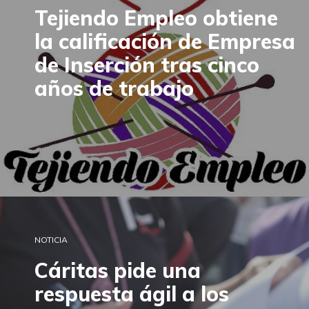
Tejiendo Empleo obtiene
la calificación de Empresa
de Inserción tras cinco
años de trabajo
NOTICIA
Cáritas pide una
respuesta ágil a los