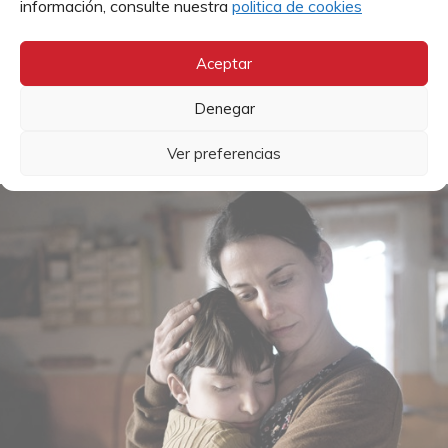
información, consulte nuestra
politica de cookies
dos casillas de asignación solidaria.
Aceptar
Denegar
VER CAMPAÑA
Ver preferencias