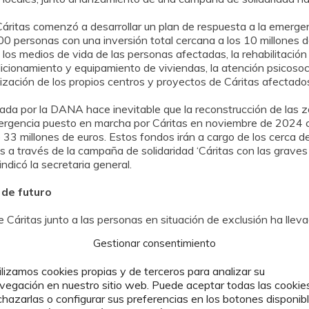
ritas comenzó a desarrollar un plan de respuesta a la emerge
0 personas con una inversión total cercana a los 10 millones d
 los medios de vida de las personas afectadas, la rehabilitación 
dicionamiento y equipamiento de viviendas, la atención psicosocia
zación de los propios centros y proyectos de Cáritas afectados
cada por la DANA hace inevitable que la reconstrucción de las 
emergencia puesto en marcha por Cáritas en noviembre de 2024 
e 33 millones de euros. Estos fondos irán a cargo de los cerca 
 a través de la campaña de solidaridad ‘Cáritas con las grave
indicó la secretaria general.
 de futuro
e Cáritas junto a las personas en situación de exclusión ha llevad
. Por ello, el programa que aglutina la mayor concentración de f
Gestionar consentimiento
ones de euros (8 millones más que el año anterior), el esfuerzo 
ilizamos cookies propias y de terceros para analizar su
l y las empresas de inserción volvieron a superar a los programa
vegación en nuestro sitio web. Puede aceptar todas las cookies
co personas que participó el año pasado en algunos de nuestros 
chazarlas o configurar sus preferencias en los botones disponib