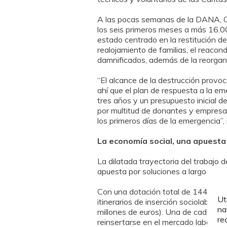
A las pocas semanas de la DANA, Cá
los seis primeros meses a más 16.00
estado centrado en la restitución de
realojamiento de familias, el reacon
damnificados, además de la reorgani
“El alcance de la destrucción provo
ahí que el plan de respuesta a la 
tres años y un presupuesto inicial d
por multitud de donantes y empresas
los primeros días de la emergencia”, 
La economía social, una apuesta
La dilatada trayectoria del trabajo d
apuesta por soluciones a largo plazo
Con una dotación total de 144,8 mill
Ut
itinerarios de inserción sociolabora
na
millones de euros). Una de cada cin
re
reinsertarse en el mercado laboral.