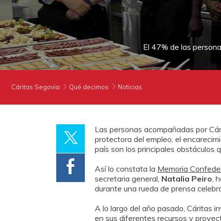
El 47% de las personas
Cáritas Segovia
Qué decimos
Noticias
Las personas acompañadas por Cárita
protectora del empleo, el encarecimi
país son los principales obstáculos 
Así lo constata la
Memoria Confeder
secretaria general,
Natalia Peiro
, 
durante una rueda de prensa celebrad
A lo largo del año pasado, Cáritas i
en sus diferentes recursos y proyec