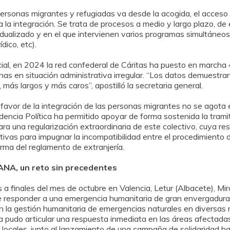
 personas migrantes y refugiadas va desde la acogida, el acceso
 a la integración. Se trata de procesos a medio y largo plazo, de
ualizado y en el que intervienen varios programas simultáneos 
dico, etc).
ial, en 2024 la red confederal de Cáritas ha puesto en marcha
s en situación administrativa irregular. “Los datos demuestra
s largos y más caros”, apostilló la secretaria general.
 favor de la integración de las personas migrantes no se agota 
idencia Política ha permitido apoyar de forma sostenida la trami
 para una regularización extraordinaria de este colectivo, cuya r
tivas para impugnar la incompatibilidad entre el procedimiento d
orma del reglamento de extranjería.
ANA, un reto sin precedentes
 a finales del mes de octubre en Valencia, Letur (Albacete), Mi
 de responder a una emergencia humanitaria de gran envergadura en
en la gestión humanitaria de emergencias naturales en diversas 
pudo articular una respuesta inmediata en las áreas afectadas
s locales, junto al lanzamiento de una campaña de solidaridad ha