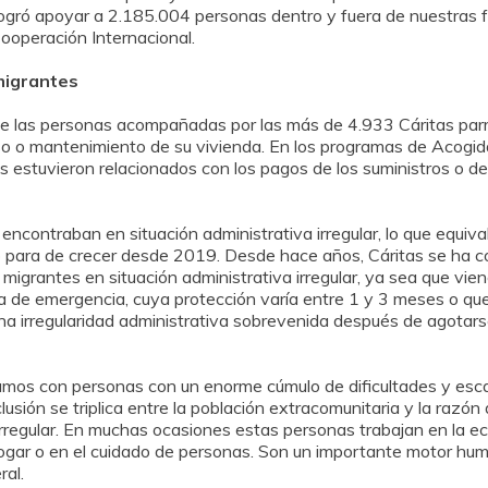
 logró apoyar a 2.185.004 personas dentro y fuera de nuestras f
operación Internacional.
migrantes
 de las personas acompañadas por las más de 4.933 Cáritas par
so o mantenimiento de su vivienda. En los programas de Acogida
as estuvieron relacionados con los pagos de los suministros o de 
encontraban en situación administrativa irregular, lo que equi
 para de crecer desde 2019. Desde hace años, Cáritas se ha co
 migrantes en situación administrativa irregular, ya sea que v
a de emergencia, cuya protección varía entre 1 y 3 meses o que
 una irregularidad administrativa sobrevenida después de agota
mos con personas con un enorme cúmulo de dificultades y esca
lusión se triplica entre la población extracomunitaria y la razó
 irregular. En muchas ocasiones estas personas trabajan en la 
 hogar o en el cuidado de personas. Son un importante motor hu
ral.