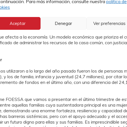
continuación. Para más información, consulte nuestra
politica de
okies
red Cáritas ha logrado convertirse en los últimos diez años en
n referente dentro de la economía social. Esta expansión ha per
 ya superan los 3.100.
Aceptar
Denegar
Ver preferencias
stas iniciativas es insuficiente, casi testimonial, pero eviden
que afecta a la economía. Un modelo económico que prioriza el c
cado de administrar los recursos de la casa común, con justicia
r
s utilizaron a lo largo del año pasado fueron los de personas 
), y los de familia, infancia y juventud (24,7 millones), por citar
ncremento de fondos en el último año, con una diferencia del 24,
me FOESSA que vamos a presentar en el último trimestre de est
entre aquellas familias cuya sustentadora principal es una mujer.
e, demostrando una enorme fortaleza, resiliencia y capacidad d
muchas barreras sistémicas, pero con el apoyo adecuado y el acc
r un futuro digno para ellas y sus familias. Es imprescindible se