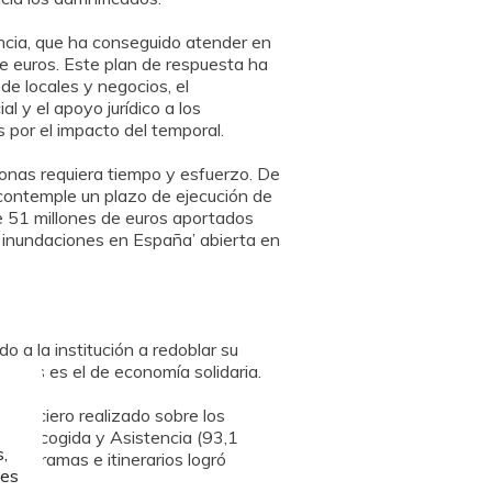
ncia, que ha conseguido atender en
e euros. Este plan de respuesta ha
de locales y negocios, el
l y el apoyo jurídico a los
 por el impacto del temporal.
zonas requiera tiempo y esfuerzo. De
contemple un plazo de ejecución de
de 51 millones de euros aportados
s inundaciones en España’ abierta en
o a la institución a redoblar su
ondos es el de economía solidaria.
financiero realizado sobre los
s de Acogida y Asistencia (93,1
,
programas e itinerarios logró
les