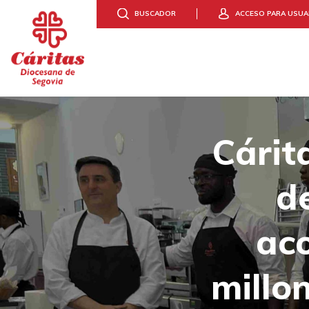
BUSCADOR
ACCESO PARA USUA
ACCIÓN SOCIAL
DONA
Cárit
d
ac
millo