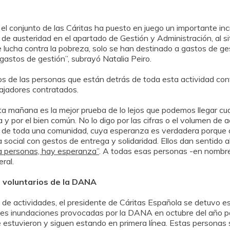
el conjunto de las Cáritas ha puesto en juego un importante i
 de austeridad en el apartado de Gestión y Administración, al si
 lucha contra la pobreza, solo se han destinado a gastos de g
astos de gestión”, subrayó Natalia Peiro.
s de las personas que están detrás de toda esta actividad con
ajadores contratados.
 mañana es la mejor prueba de lo lejos que podemos llegar cu
 y por el bien común. No lo digo por las cifras o el volumen de
ivo de toda una comunidad, cuya esperanza es verdadera porque 
ia social con gestos de entrega y solidaridad. Ellos dan sentido 
a personas, hay esperanza”
. A todas esas personas -en nombre 
eral.
s voluntarios de la DANA
 de actividades, el presidente de Cáritas Española se detuvo es
graves inundaciones provocadas por la DANA en octubre del año
 estuvieron y siguen estando en primera línea. Estas personas 