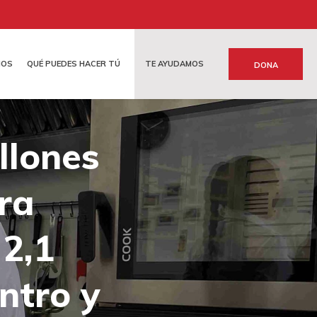
MOS
QUÉ PUEDES HACER TÚ
TE AYUDAMOS
DONA
S
 Y LEGADOS
EMERGENCIAS
llones
ra
2,1
ntro y