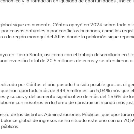
conómica y la formación en igualdad de oportunidades”, indicó l
 global sigue en aumento, Cáritas apoyó en 2024 sobre todo a l
 por causas naturales o por conflictos humanos, como las regist
 o la región marroquí del Atlas donde la población sigue repon
yo en Tierra Santa, así como con el trabajo desarrollado en Uc
na inversión total de 20,5 millones de euros y se atendieron a
alizado por Cáritas el año pasado ha sido posible gracias al g
 que han aportado más de 343,5 millones, un 5,04% más que el 
s y socias y del aumento significativo de más del 15,6% de l
olaborar con nosotros en la tarea de construir un mundo más justo
uerzo de las distintas Administraciones Públicas, que aportaron 
 balance global de ingresos se ha situado este año con un 70,
públicas.