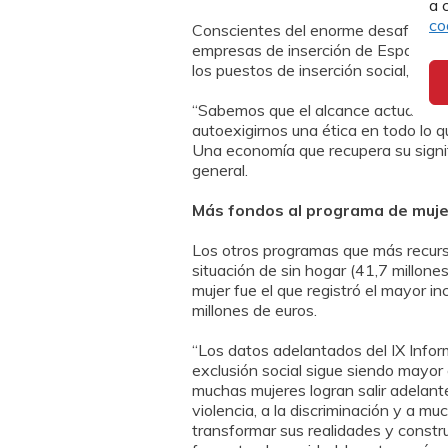
a 
co
Conscientes del enorme desafío, la 
empresas de inserción de España y u
los puestos de inserción social, que
“Sabemos que el alcance actual de e
autoexigirnos una ética en todo lo 
Una economía que recupera su signifi
general.
Más fondos al programa de muje
Los otros programas que más recurso
situación de sin hogar (41,7 millones
mujer fue el que registró el mayor i
millones de euros.
“Los datos adelantados del IX Infor
exclusión social sigue siendo mayor 
muchas mujeres logran salir adelant
violencia, a la discriminación y a 
transformar sus realidades y construi