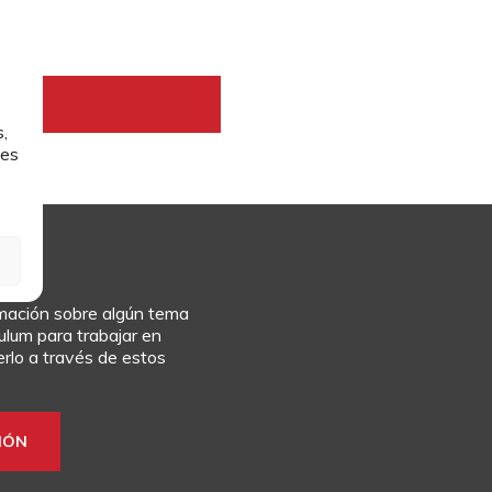
,
les
rmación sobre algún tema
culum para trabajar en
rlo a través de estos
IÓN