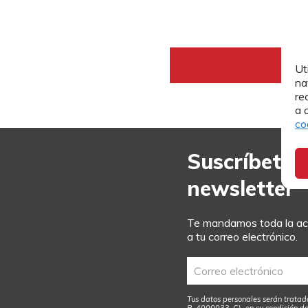
Ut
na
re
a 
co
Suscríbete 
newsletter
Te mandamos toda la act
a tu correo electrónico.
Tus datos personales serán tratad
R-4000033-C), en su condición d