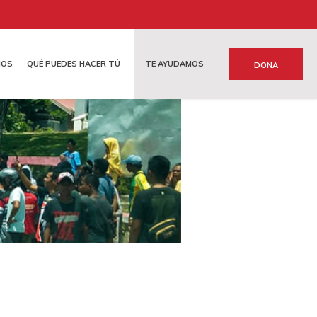
MOS
QUÉ PUEDES HACER TÚ
TE AYUDAMOS
DONA
S
 Y LEGADOS
EMERGENCIAS