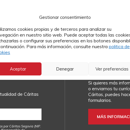
Gestionar consentimiento
ilizamos cookies propias y de terceros para analizar su
vegación en nuestro sitio web. Puede aceptar todas las cookies
chazarlas o configurar sus preferencias en los botones disponib
continuación. Para más información, consulte nuestra
politica de
okies
a nuestra
Contacto
Aceptar
Denegar
Ver preferencias
Si quieres más info
o enviarnos tu currí
ualidad de Cáritas
Cáritas, puedes hace
formularios.
MÁS INFORMAC
os por Cáritas Segovia (NIF:
e Responsable de